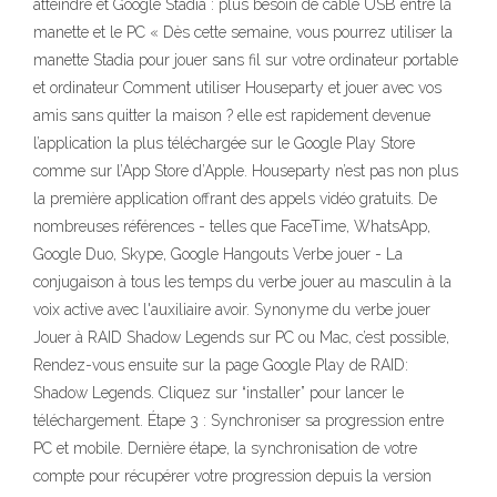
atteindre et Google Stadia : plus besoin de câble USB entre la
manette et le PC « Dès cette semaine, vous pourrez utiliser la
manette Stadia pour jouer sans fil sur votre ordinateur portable
et ordinateur Comment utiliser Houseparty et jouer avec vos
amis sans quitter la maison ? elle est rapidement devenue
l’application la plus téléchargée sur le Google Play Store
comme sur l’App Store d’Apple. Houseparty n’est pas non plus
la première application offrant des appels vidéo gratuits. De
nombreuses références - telles que FaceTime, WhatsApp,
Google Duo, Skype, Google Hangouts Verbe jouer - La
conjugaison à tous les temps du verbe jouer au masculin à la
voix active avec l'auxiliaire avoir. Synonyme du verbe jouer
Jouer à RAID Shadow Legends sur PC ou Mac, c’est possible,
Rendez-vous ensuite sur la page Google Play de RAID:
Shadow Legends. Cliquez sur “installer” pour lancer le
téléchargement. Étape 3 : Synchroniser sa progression entre
PC et mobile. Dernière étape, la synchronisation de votre
compte pour récupérer votre progression depuis la version