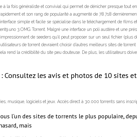
te à la fois généraliste et convivial qui permet de dénicher presque tout e
s rapidement et son rang de popularité a augmenté de 78.718 dernièrement 
 interface simple et facile se spécialise dans le téléchargement de films 
orrent9.uno 3.OMG Torrent. Malgré une interface un poli austère et une 
mpressionnant de seeders qu’il peut proposer sur un seul fichier (plus de
sateurs de torrent devraient choisir d’autres meilleurs sites de torrent po
Cela rend la crédibilité du site peu douteuse. De plus, les utilisateurs doive
 Consultez les avis et photos de 10 sites
es, musique, logiciels et jeux. Accès direct à 30.000 torrents sans inscript
ous l’un des sites de torrents le plus populaire, de
 hasard, mais