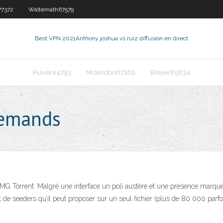
7372
Waltemath67579
Best VPN 2021
Anthony joshua vs ruiz diffusion en direct
Pulver44793
Mclendon67189
Breyer85634
llemands
.OMG Torrent. Malgré une interface un poli austère et une présence marqu
e seeders qu’il peut proposer sur un seul fichier (plus de 80 000 parfoi