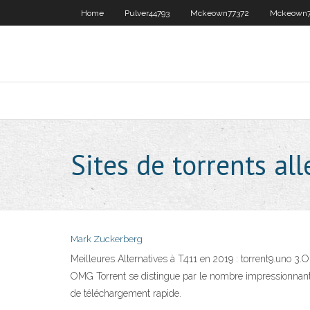
Home
Pulver44793
Mckeown77372
Mckeown7
Sites de torrents a
Mark Zuckerberg
Meilleures Alternatives à T411 en 2019 : torrent9.uno 3
OMG Torrent se distingue par le nombre impressionnant d
de téléchargement rapide.