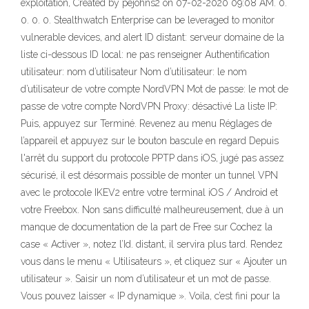
exploitation, Created by pejohns2 on 07-02-2020 09:08 AM. 0.
0. 0. 0. Stealthwatch Enterprise can be leveraged to monitor
vulnerable devices, and alert ID distant: serveur domaine de la
liste ci-dessous ID local: ne pas renseigner Authentification
utilisateur: nom d’utilisateur Nom d’utilisateur: le nom
d’utilisateur de votre compte NordVPN Mot de passe: le mot de
passe de votre compte NordVPN Proxy: désactivé La liste IP:
Puis, appuyez sur Terminé. Revenez au menu Réglages de
l’appareil et appuyez sur le bouton bascule en regard Depuis
l'arrêt du support du protocole PPTP dans iOS, jugé pas assez
sécurisé, il est désormais possible de monter un tunnel VPN
avec le protocole IKEV2 entre votre terminal iOS / Android et
votre Freebox. Non sans difficulté malheureusement, due à un
manque de documentation de la part de Free sur Cochez la
case « Activer », notez l’Id. distant, il servira plus tard. Rendez
vous dans le menu « Utilisateurs », et cliquez sur « Ajouter un
utilisateur ». Saisir un nom d’utilisateur et un mot de passe.
Vous pouvez laisser « IP dynamique ». Voila, c’est fini pour la