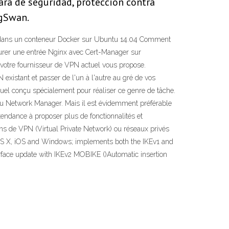
a de seguridad, protección contra
ngSwan.
PN dans un conteneur Docker sur Ubuntu 14.04 Comment
urer une entrée Nginx avec Cert-Manager sur
votre fournisseur de VPN actuel vous propose.
existant et passer de l'un à l'autre au gré de vos
tuel conçu spécialement pour réaliser ce genre de tâche.
u Network Manager. Mais il est évidemment préférable
tendance à proposer plus de fonctionnalités et
ns de VPN (Virtual Private Network) ou réseaux privés
 OS X, iOS and Windows; implements both the IKEv1 and
rface update with IKEv2 MOBIKE ()Automatic insertion