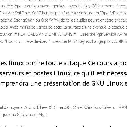
e dans /etc/openvpn/: openvpn –genkey –secret ta.key Côté serveur, stron
 avec SoftEther. SoftEther est plus facile à configurer qu’OpenVPN et
 rapport à StrongSwan ou OpenVPN, donc les audits pourraient être effectu
ssibles. Avec moins de lignes de code, la surface d'une éventuelle attaqu
N solution. # FEATURES AND LIMITATIONS # * Uses the VpnService API f
n't work on these devices! * Uses the IKEv2 key exchange protocol (IKEv1 
s linux contre toute attaque Ce cours a pou
erveurs et postes Linux, ce qu'il est nécess
 comprendra une présentation de GNU Linux 
 et 4x noyaux, Android, FreeBSD, macOS, iOS et Windows. Créer un VPN ave
qué que Streisand et Algo.