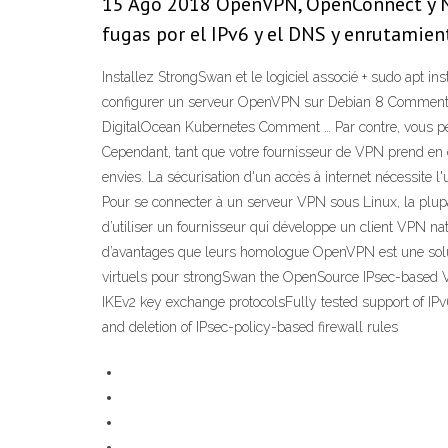
15 Ago 2018 OpenVPN, OpenConnect y Ne
fugas por el IPv6 y el DNS y enrutamien
Installez StrongSwan et le logiciel associé + sudo ap
configurer un serveur OpenVPN sur Debian 8 Comment p
DigitalOcean Kubernetes Comment … Par contre, vous per
Cependant, tant que votre fournisseur de VPN prend en ch
envies. La sécurisation d'un accès à internet nécessite 
Pour se connecter à un serveur VPN sous Linux, la plu
d’utiliser un fournisseur qui développe un client VPN na
d’avantages que leurs homologue OpenVPN est une solutio
virtuels pour strongSwan the OpenSource IPsec-based V
IKEv2 key exchange protocolsFully tested support of IP
and deletion of IPsec-policy-based firewall rules