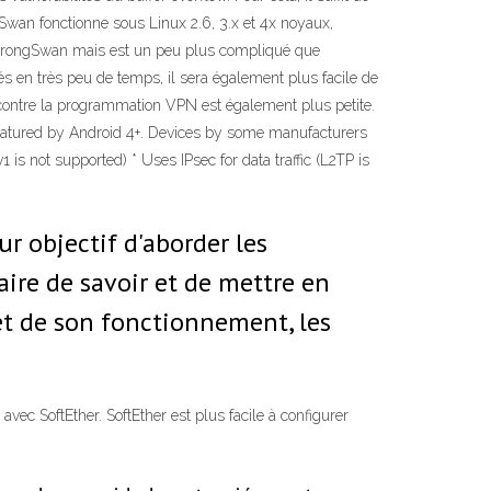
gSwan fonctionne sous Linux 2.6, 3.x et 4x noyaux,
 strongSwan mais est un peu plus compliqué que
és en très peu de temps, il sera également plus facile de
e contre la programmation VPN est également plus petite.
eatured by Android 4+. Devices by some manufacturers
is not supported) * Uses IPsec for data traffic (L2TP is
r objectif d'aborder les
aire de savoir et de mettre en
et de son fonctionnement, les
c SoftEther. SoftEther est plus facile à configurer