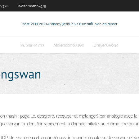
7372
Waltemath67579
Best VPN 2021
Anthony joshua vs ruiz diffusion en direct
Pulver44793
Mclendon67189
Breyer85634
ongswan
(hash : pagaille, désordre, recouper et mélanger) par analogie avec la cui
e servant à identifier rapidement la donnée initiale, au même titre qu'un
DP, du scan de ports pour découvrir le port d’écoute sur le serveur et des v