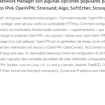
twork Manager son algunas opciones populares par
to IPv6. OpenVPN; Streisand; Algo; SoftEther; Stro
t install strongswan libcharon-extra-plugins + Comment exécuter OpenV
rotéger votre serveur contre la vulnérabilité HTTPoxy Comment config
drez les éventuelles fonctionnalités avancées « supplémentaires » que 
arge le protocole OpenVPN, vous pouvez l'utiliser avec votre client VPN 
l'usage d'un outil adéquat. OpenVPN est un générateur de réseau privé vir
part des internautes ont recours à OpenVPN, OpenConnect, AnyConnect o
tif plug-and-play. Ils nécessitent beaucoup moins de configuration et ont 
n logicielle libre complète permettant de créer différentes configuratio
PN Solution. runs on Linux 2.6, 3.x and 4.x kernels, Android, FreeBSD,
v6 IPsec tunnel and transport connections; Dynamical IP address and inte