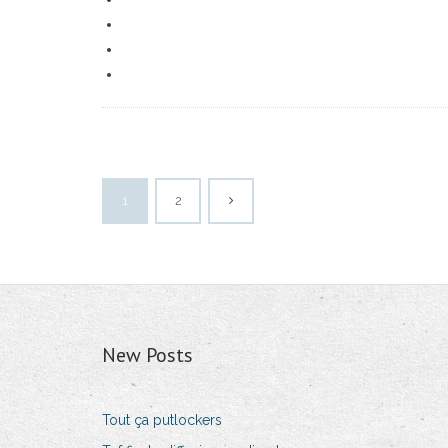
1
2
New Posts
Tout ça putlockers