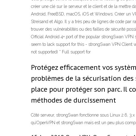
créer une clé sur le serveur et le client et de la mettr
Android, FreeBSD, macOS, iOS et Windows. Créer un VPN
Streisand et Algo. Il y a très peu de lignes de code par
trouver des vulnérabilités ou des failles de sécurité po
Official Android 4+ port of the popular strongSwan VP
seem to lack support for this - strongSwan VPN Client wo
not supported) * Full support for
Protégez efficacement vos système
problèmes de la sécurisation des s
place pour protéger son parc. Il
méthodes de durcissement
Côté serveur, strongSwan fonctionne sous Linux 2.6, 3.x
qu’OpenVPN et strongSwan mais est un peu plus compli