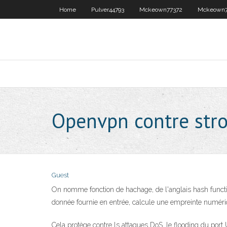
Home
Pulver44793
Mckeown77372
Mckeown7
Openvpn contre str
Guest
On nomme fonction de hachage, de l'anglais hash function 
donnée fournie en entrée, calcule une empreinte numériqu
Cela protège contre ls attaques DoS, le flooding du port U